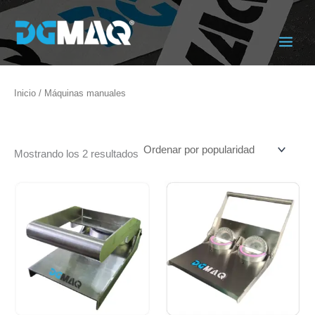
Ordenado
Ir
por
popularidad
al
contenido
Inicio
/ Máquinas manuales
Máquinas manuales
Mostrando los 2 resultados