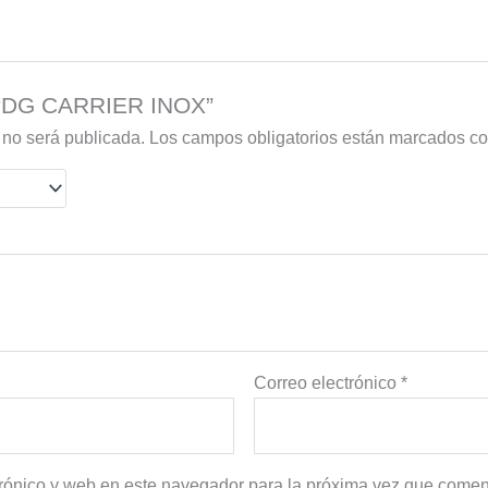
r “DG CARRIER INOX”
 no será publicada.
Los campos obligatorios están marcados c
Correo electrónico
*
rónico y web en este navegador para la próxima vez que comen