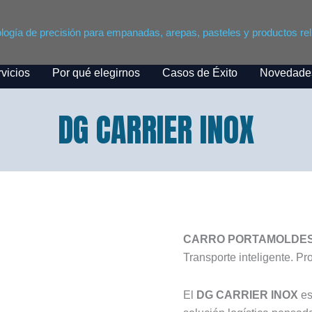
logía de precisión para empanadas, arepas, pasteles y productos rel
vicios
Por qué elegirnos
Casos de Éxito
Novedade
DG CARRIER INOX
CARRO PORTAMOLDES
Transporte inteligente. P
El
DG CARRIER INOX
es